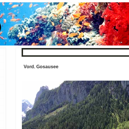
« Zurück
Index
Weiter »
Vord. Gosausee